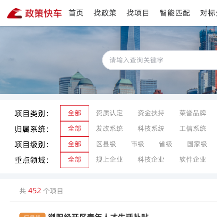
首页
找政策
找项目
智能匹配
对标
项目类别：
全部
资质认定
资金扶持
荣誉品牌
归属系统：
全部
发改系统
科技系统
工信系统
项目级别：
全部
区县级
市级
省级
国家级
重点领域：
全部
规上企业
科技企业
软件企业
452
共
个项目
浏阳经开区青年人才生活补贴