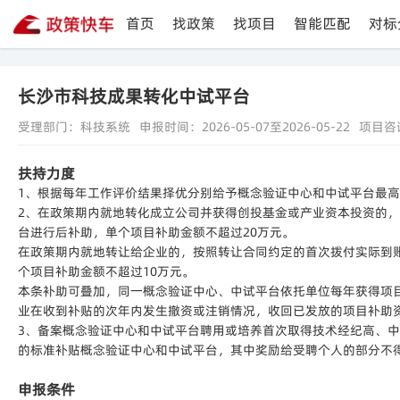
首页
找政策
找项目
智能匹配
对标
长沙市科技成果转化中试平台
受理部门：科技系统
申报时间：2026-05-07至2026-05-22
项目咨
扶持力度
1、根据每年工作评价结果择优分别给予概念验证中心和中试平台最高2
2、在政策期内就地转化成立公司并获得创投基金或产业资本投资的，
台进行后补助，单个项目补助金额不超过20万元。
在政策期内就地转让给企业的，按照转让合同约定的首次拨付实际到账
个项目补助金额不超过10万元。
本条补助可叠加，同一概念验证中心、中试平台依托单位每年获得项目
业在收到补贴的次年内发生撤资或注销情况，收回已发放的项目补助
3、备案概念验证中心和中试平台聘用或培养首次取得技术经纪高、中
的标准补贴概念验证中心和中试平台，其中奖励给受聘个人的部分不得
申报条件